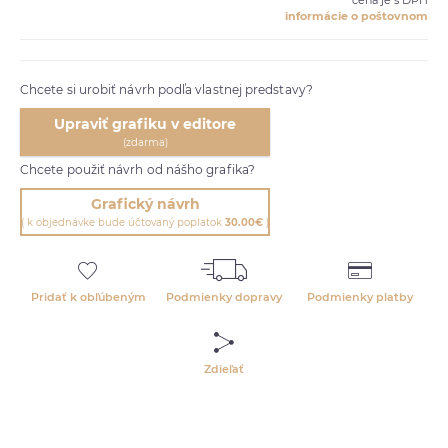
cena je s DPH
informácie o poštovnom
Chcete si urobiť návrh podľa vlastnej predstavy?
Upraviť grafiku v editore
(zdarma)
Chcete použiť návrh od nášho grafika?
Grafický návrh
( k objednávke bude účtovaný poplatok
30.00€
)
Pridať k obľúbeným
Podmienky dopravy
Podmienky platby
Zdieľať