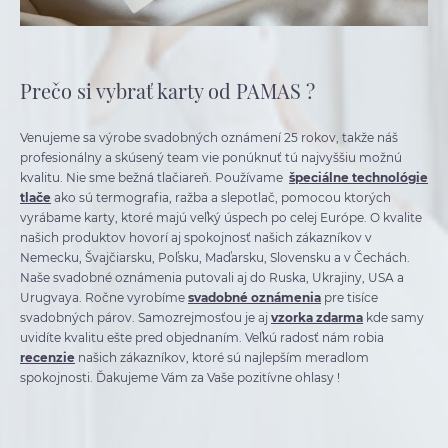
Prečo si vybrať karty od PAMAS ?
Venujeme sa výrobe svadobných oznámení 25 rokov, takže náš
profesionálny a skúsený team vie ponúknuť tú najvyššiu možnú
kvalitu. Nie sme bežná tlačiareň. Používame
špeciálne technológie
tlače
ako sú termografia, ražba a slepotlač, pomocou ktorých
vyrábame karty, ktoré majú veľký úspech po celej Európe. O kvalite
našich produktov hovorí aj spokojnosť našich zákazníkov v
Nemecku, Švajčiarsku, Poľsku, Maďarsku, Slovensku a v Čechách.
Naše svadobné oznámenia putovali aj do Ruska, Ukrajiny, USA a
Urugvaya. Ročne vyrobíme
svadobné oznámenia
pre tisíce
svadobných párov. Samozrejmosťou je aj
vzorka zdarma
kde samy
uvidíte kvalitu ešte pred objednaním. Veľkú radosť nám robia
recenzie
našich zákazníkov, ktoré sú najlepším meradlom
spokojnosti. Ďakujeme Vám za Vaše pozitívne ohlasy !