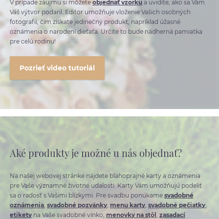
V prípade záujmu si môžete
objednať vzorku
a uvidíte, ako sa Vám
Váš výtvor podaril. Editor umožňuje vloženie Vašich osobných
fotografii, čím získate jedinečný produkt, napríklad úžasné
oznámenia o narodení dieťaťa. Určite to bude nádherná pamiatka
pre celú rodinu!
Pozrieť video tutoriál
Aké produkty je možné u nás objednať?
Na našej webovej stránke nájdete blahoprajné karty a oznámenia
pre Vaše významné životné udalosti. Karty Vám umožňujú podeliť
sa o radosť s Vašimi blízkymi. Pre svadbu ponúkame
svadobné
oznámenia
,
svadobné pozvánky
,
menu karty
,
svadobné pečiatky
,
etikety
na Vaše svadobné vínko,
menovky na stôl
,
zasadací