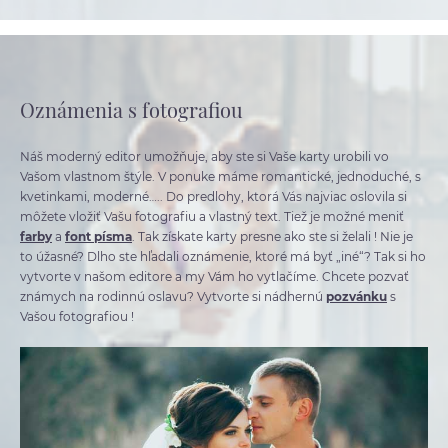
Oznámenia s fotografiou
Náš moderný editor umožňuje, aby ste si Vaše karty urobili vo
Vašom vlastnom štýle. V ponuke máme romantické, jednoduché, s
kvetinkami, moderné….. Do predlohy, ktorá Vás najviac oslovila si
môžete vložiť Vašu fotografiu a vlastný text. Tiež je možné meniť
farby
a
font písma
. Tak získate karty presne ako ste si želali ! Nie je
to úžasné? Dlho ste hľadali oznámenie, ktoré má byť „iné“? Tak si ho
vytvorte v našom editore a my Vám ho vytlačíme. Chcete pozvať
známych na rodinnú oslavu? Vytvorte si nádhernú
pozvánku
s
Vašou fotografiou !