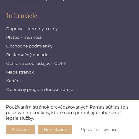
Informácie
Doprava – termíny a ceny
Platba – možnosti
Obchodné podmienky
Reklamačný poriadok
Ochrana osob. údajov – GDPR
Mapa stránok
Kariéra
Operačný program ľudské zdroje
Používaním stránok prevádzkovaných Pamas súhlasite s
© 2018 Pamas. All Rights Reserved.
používaním cookies, ktoré nám pomáhajú zabezpečiť
lepšie služby.
Designed by
daren&curtis
Súhlasím
Nesúhlasím
Upraviť nastavenia