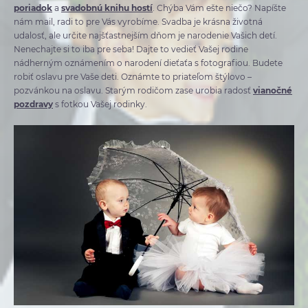
poriadok
a
svadobnú knihu hostí
. Chýba Vám ešte niečo? Napíšte
nám mail, radi to pre Vás vyrobíme. Svadba je krásna životná
udalosť, ale určite najšťastnejším dňom je narodenie Vašich detí.
Nenechajte si to iba pre seba! Dajte to vedieť Vašej rodine
nádherným oznámením o narodení dieťaťa s fotografiou. Budete
robiť oslavu pre Vaše deti. Oznámte to priateľom štýlovo –
pozvánkou na oslavu. Starým rodičom zase urobia radosť
vianočné
pozdravy
s fotkou Vašej rodinky.