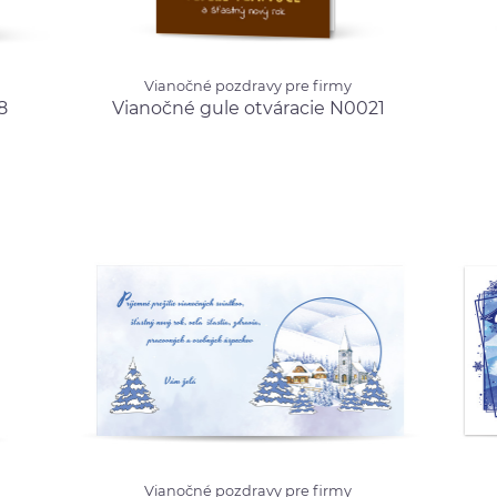
Vianočné pozdravy pre firmy
Vianoč
Vianočné pozdravy pre firmy
Vianočné gule otváracie
Písme
8
Vianočné gule otváracie N0021
0.99 €
N0021
od 0.99 €
Vianočné pozdravy pre firmy
Vianoč
Vianočné pozdravy pre firmy