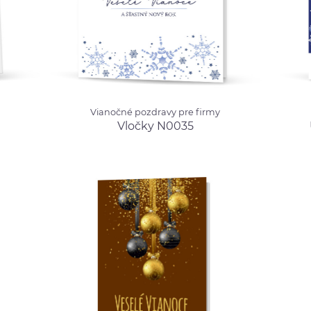
Vianočné pozdravy pre firmy
Vianoč
Vianočné pozdravy pre firmy
0.99 €
Vločky N0035
od 0.99 €
Umele
Vločky N0035
N003