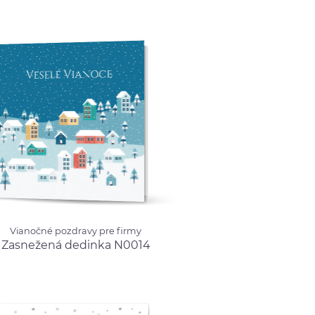
1
od 0.99 €
né pozdravy pre firmy
Vianočné pozdravy pre firmy
žená dedinka
Zasnežená dedinka N0014
4
od 0.99 €