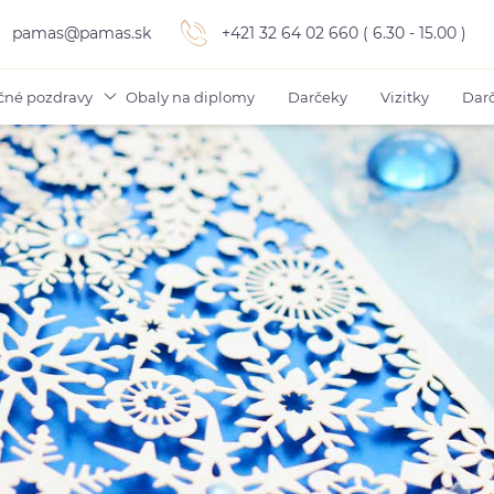
pamas@pamas.sk
+421 32 64 02 660 ( 6.30 - 15.00 )
čné pozdravy
Obaly na diplomy
Darčeky
Vizitky
Darč