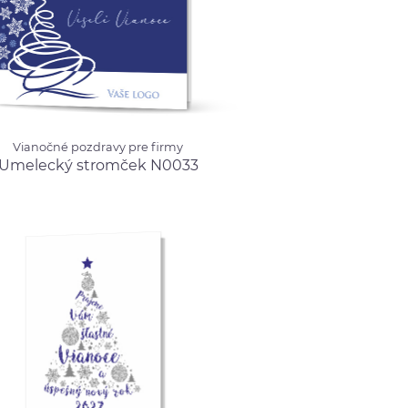
né pozdravy pre firmy
Vianočné pozdravy pre firmy
cký stromček
Umelecký stromček N0033
3
od 0.99 €