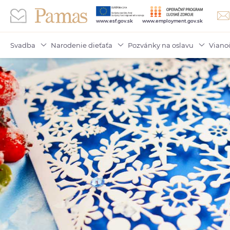
www.esf.gov.sk
www.employment.gov.sk
Svadba
Narodenie dieťaťa
Pozvánky na oslavu
Viano