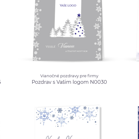
Vianočné pozdravy pre firmy
Vianoč
Vianočné pozdravy pre firmy
Pozdrav s Vašim logom
Ľadov
6
Pozdrav s Vašim logom N0030
0.99 €
N0030
od 0.99 €