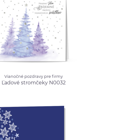
né pozdravy pre firmy
Vianočné pozdravy pre firmy
é stromčeky N0032
od 0.99 €
Ľadové stromčeky N0032