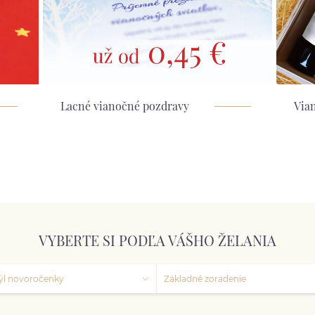
Lacné vianočné pozdravy
Vian
VYBERTE SI PODĽA VÁŠHO ŽELANIA
ýl novoročenky
Základné zoradenie