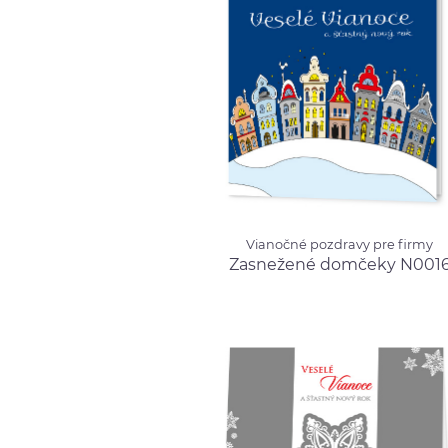
Vianočné pozdravy pre firmy
Vianočné pozdravy pre firmy
Zasnežené domčeky
Zasnežené domčeky N001
N0016
od 