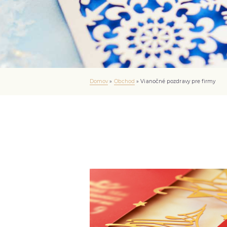
Domov
»
Obchod
»
Vianočné pozdravy pre firmy