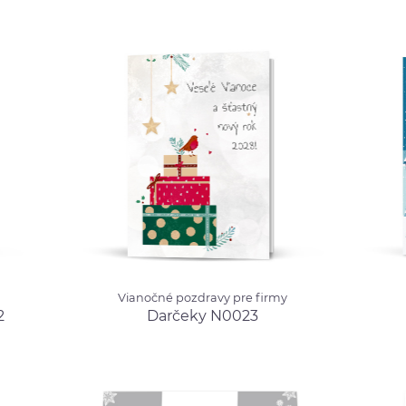
N003
Vianočné pozdravy pre firmy
Vianoč
Vianočné pozdravy pre firmy
Darčeky N0023
od 0.99 €
Zasne
2
Darčeky N0023
1.40 €
N001