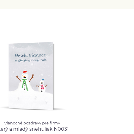
né pozdravy pre firmy
Vianočné pozdravy pre firmy
 a mladý snehuliak
tarý a mladý snehuliak N0031