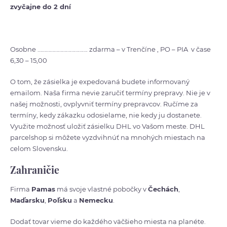
zvyčajne do 2 dní
Osobne ………………………………. zdarma – v Trenčíne , PO – PIA v čase
6,30 – 15,00
O tom, že zásielka je expedovaná budete informovaný
emailom. Naša firma nevie zaručiť termíny prepravy. Nie je v
našej možnosti, ovplyvniť termíny prepravcov. Ručíme za
termíny, kedy zákazku odosielame, nie kedy ju dostanete.
Využite možnosť uložiť zásielku DHL vo Vašom meste. DHL
parcelshop si môžete vyzdvihnúť na mnohých miestach na
celom Slovensku.
Zahraničie
Firma
Pamas
má svoje vlastné pobočky v
Čechách
,
Maďarsku
,
Poľsku
a
Nemecku
.
Dodať tovar vieme do každého väčšieho miesta na planéte.