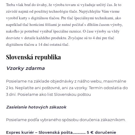
Treba však brať do úvahy, že výroba tovaru si vyžaduje určitý čas. Je to
závislé najmä od použitej technológie tlače. Najrýchlejšie Vám vieme
vyrobiť karty s digitálnou tlačou. Pre tlač špeciálnymi technikami, ako
napríklad tlač horúcimi fóliami je nutné počítať s dlhším časom výroby,
nakoľko je potrebné vyrábať špeciálne raznice. O čase výroby sa vždy
dozviete v detaile každého produktu. Zvyčajne sú to 4 dni pre tlač
digitálnou tlačou a 14 dní ostatná tlač.
Slovenská republika
Vzorky zdarma
Posielame na základe objednávky z nášho webu, maximálne
2 ks. Neplatíte ani poštovné, ani za vzorky. Termín odoslatia do
3 dní. Posielame ako list Slovenskou poštou
Zasielanie hotových zákazok
Posielame podľa vybraného spôsobu doručenia zákazníkom.
Expres kuriér – Slovenská pošta…………. 5 € doručenie