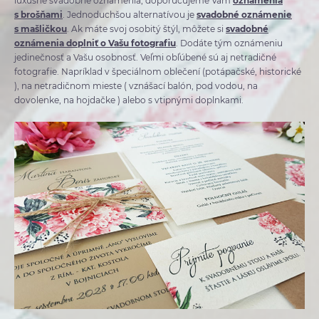
luxusné svadobné oznámenia, doporučujeme Vám
oznámenia
s brošňami
. Jednoduchšou alternatívou je
svadobné oznámenie
s mašličkou
. Ak máte svoj osobitý štýl, môžete si
svadobné
oznámenia doplniť o Vašu fotografiu
. Dodáte tým oznámeniu
jedinečnosť a Vašu osobnosť. Veľmi obľúbené sú aj netradičné
fotografie. Napríklad v špeciálnom oblečení (potápačské, historické
), na netradičnom mieste ( vznášací balón, pod vodou, na
dovolenke, na hojdačke ) alebo s vtipnými doplnkami.