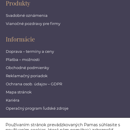
Produkty
Svadobné oznámenia
Vianočné pozdravy pre firmy
Informácie
Doprava – termíny a ceny
Platba – možnosti
Obchodné podmienky
Reklamačný poriadok
Ochrana osob. údajov – GDPR
Mapa stránok
Kariéra
Operačný program ľudské zdroje
Používaním stránok prevádzkovaných Pamas súhlasite s
© 2018 Pamas. All Rights Reserved.