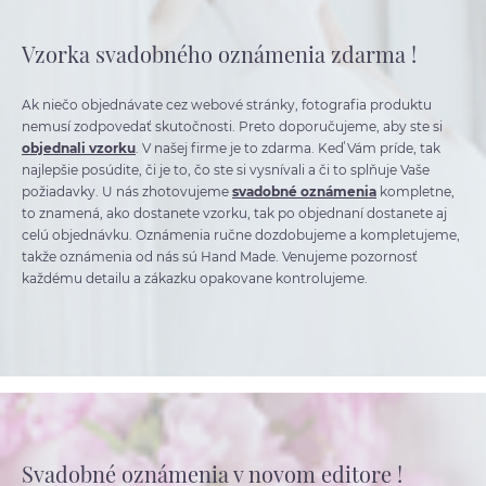
Vzorka svadobného oznámenia zdarma !
Ak niečo objednávate cez webové stránky, fotografia produktu
nemusí zodpovedať skutočnosti. Preto doporučujeme, aby ste si
objednali vzorku
. V našej firme je to zdarma. Keď Vám príde, tak
najlepšie posúdite, či je to, čo ste si vysnívali a či to splňuje Vaše
požiadavky. U nás zhotovujeme
svadobné oznámenia
kompletne,
to znamená, ako dostanete vzorku, tak po objednaní dostanete aj
celú objednávku. Oznámenia ručne dozdobujeme a kompletujeme,
takže oznámenia od nás sú Hand Made. Venujeme pozornosť
každému detailu a zákazku opakovane kontrolujeme.
Svadobné oznámenia v novom editore !