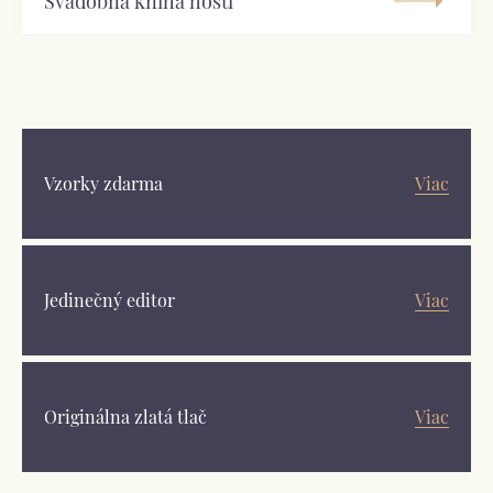
Svadobná kniha hostí
Vzorky zdarma
Viac
Jedinečný editor
Viac
Originálna zlatá tlač
Viac