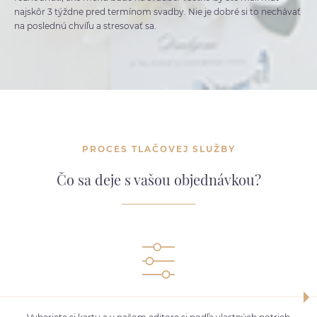
najskôr 3 týždne pred termínom svadby. Nie je dobré si to nechávať
na poslednú chvíľu a stresovať sa.
PROCES TLAČOVEJ SLUŽBY
Čo sa deje s vašou objednávkou?