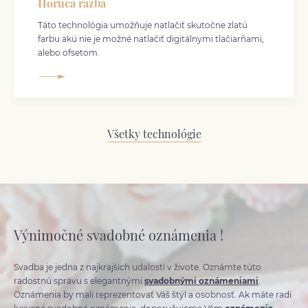
Horúca ražba
Táto technológia umožňuje natlačiť skutočne zlatú
farbu akú nie je možné natlačiť digitálnymi tlačiarňami,
alebo ofsetom.
Všetky technológie
Výnimočné svadobné oznámenia !
Svadba je jedna z najkrajších udalostí v živote. Oznámte túto
radostnú správu s elegantnými
svadobnými oznámeniami
.
Oznámenia by mali reprezentovať Váš štýl a osobnosť. Ak máte radi