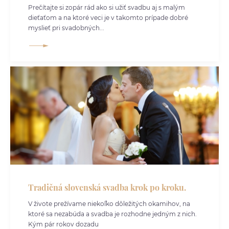
Prečítajte si zopár rád ako si užiť svadbu aj s malým
dieťaťom a na ktoré veci je v takomto prípade dobré
myslieť pri svadobných...
Tradičná slovenská svadba krok po kroku.
V živote prežívame niekoľko dôležitých okamihov, na
ktoré sa nezabúda a svadba je rozhodne jedným z nich.
Kým pár rokov dozadu