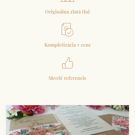
Originálna zlatá tlač
Kompletizácia v cene
Skvelé referencie