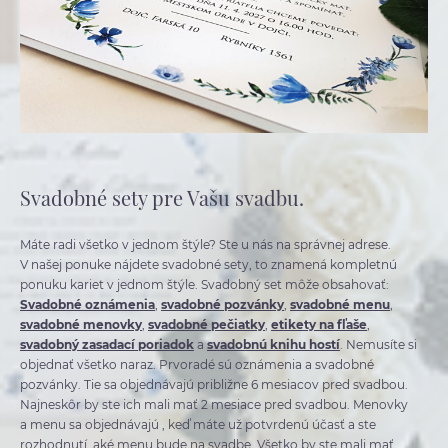
Svadobné sety pre Vašu svadbu.
Máte radi všetko v jednom štýle? Ste u nás na správnej adrese.
V našej ponuke nájdete svadobné sety, to znamená kompletnú
ponuku kariet v jednom štýle. Svadobný set môže obsahovať:
Svadobné oznámenia
,
svadobné pozvánky
,
svadobné menu
,
svadobné menovky
,
svadobné pečiatky
,
etikety na fľaše
,
svadobný zasadací poriadok
a
svadobnú knihu hostí
. Nemusíte si
objednať všetko naraz. Prvoradé sú oznámenia a svadobné
pozvánky. Tie sa objednávajú približne 6 mesiacov pred svadbou.
Najneskôr by ste ich mali mať 2 mesiace pred svadbou. Menovky
a menu sa objednávajú , keď máte už potvrdenú účasť a ste
rozhodnutí, aké menu bude na svadbe. Všetko by ste mali mať