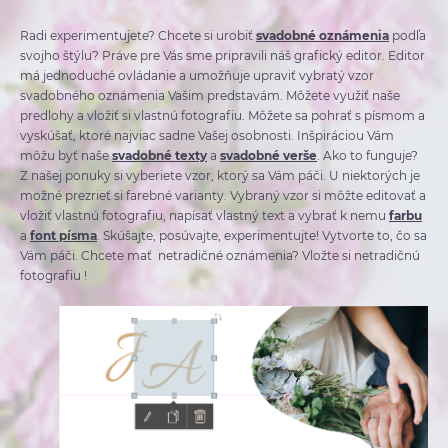
Radi experimentujete? Chcete si urobiť
svadobné oznámenia
podľa
svojho štýlu? Práve pre Vás sme pripravili náš grafický editor. Editor
má jednoduché ovládanie a umožňuje upraviť vybratý vzor
svadobného oznámenia Vašim predstavám. Môžete využiť naše
predlohy a vložiť si vlastnú fotografiu. Môžete sa pohrať s písmom a
vyskúšať, ktoré najviac sadne Vašej osobnosti. Inšpiráciou Vám
môžu byť naše
svadobné texty
a
svadobné verše
. Ako to funguje?
Z našej ponuky si vyberiete vzor, ktorý sa Vám páči. U niektorých je
možné prezrieť si farebné varianty. Vybraný vzor si môžte editovať a
vložiť vlastnú fotografiu, napísať vlastný text a vybrať k nemu
farbu
a
font písma
. Skúšajte, posúvajte, experimentujte! Vytvorte to, čo sa
Vám páči. Chcete mať netradičné oznámenia? Vložte si netradičnú
fotografiu !