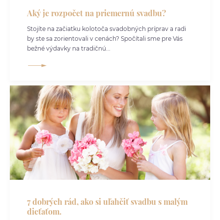
Aký je rozpočet na priemernú svadbu?
Stojíte na začiatku kolotoča svadobných príprav a radi
by ste sa zorientovali v cenách? Spočítali sme pre Vás
bežné výdavky na tradičnú...
7 dobrých rád, ako si uľahčiť svadbu s malým
dieťaťom.