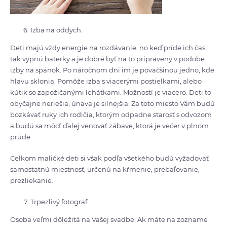
Izba na oddych.
Deti majú vždy energie na rozdávanie, no keď príde ich čas,
tak vypnú baterky a je dobré byť na to pripravený v podobe
izby na spánok. Po náročnom dni im je poväčšinou jedno, kde
hlavu sklonia. Pomôže izba s viacerými postielkami, alebo
kútik so zapožičanými lehátkami. Možností je viacero. Deti to
obyčajne neriešia, únava je silnejšia. Za toto miesto Vám budú
bozkávať ruky ich rodičia, ktorým odpadne starosť s odvozom
a budú sa môcť ďalej venovať zábave, ktorá je večer v plnom
prúde.
Celkom maličké deti si však podľa všetkého budú vyžadovať
samostatnú miestnosť, určenú na kŕmenie, prebaľovanie,
prezliekanie.
Trpezlivý fotograf.
Osoba veľmi dôležitá na Vašej svadbe. Ak máte na zozname