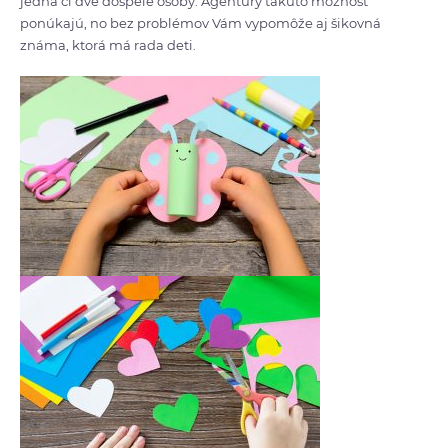
jedna či dve dospelé osoby. Agentúry takúto možnosť
ponúkajú, no bez problémov Vám vypomôže aj šikovná
známa, ktorá má rada deti.