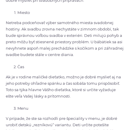
dobré myslieť pri svadobných prípravách.
Miesto
Netreba podceňovať výber samotného miesta svadobnej
hostiny. Ak svadbu zrovna nechystáte v zimnom období, tak
bude správnou voľbou svadba v exteriéri. Deti milujú pohyb a
preto môžu byť stiesnené priestory problém. U bábätiek sa asi
nevyhnete aspoň malej prechádzke s kočíkom a pri záhradnej
svadbe budete stále v centre diania.
Čas
Ak je v rodine maličké dieťatko, možno je dobré myslieť aj na
jeho potreby ohľadne spánku a čas sobáša tomu prispôsobiť.
Toto sa týka hlavne Vášho dieťatka, ktoré si určite vyžaduje
ešte veľa Vašej lásky a prítomnosti.
Menu
V prípade, že ste sa rozhodli pre špeciality v menu, je dobré
urobiť detskú „rezníkovú“ variantu. Deti určite potešíte