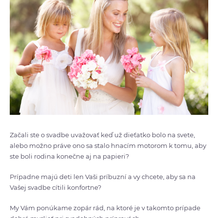
Začali ste o svadbe uvažovať keď už dieťatko bolo na svete,
alebo možno práve ono sa stalo hnacím motorom k tomu, aby
ste boli rodina konečne aj na papieri?
Prípadne majú deti len Vaši príbuzní a vy chcete, aby sa na
Vašej svadbe cítili konfortne?
My Vám ponúkame zopár rád, na ktoré je v takomto prípade