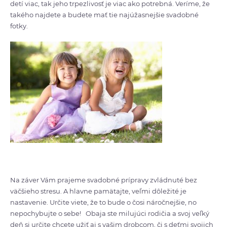
detí viac, tak jeho trpezlivosť je viac ako potrebná. Veríme, že
takého najdete a budete mať tie najúžasnejšie svadobné
fotky.
Na záver Vám prajeme svadobné prípravy zvládnuté bez
väčšieho stresu. A hlavne pamätajte, veľmi dôležité je
nastavenie. Určite viete, že to bude o čosi náročnejšie, no
nepochybujte o sebe! Obaja ste milujúci rodičia a svoj veľký
deň si určite chcete užiť aj s vašim drobcom, či s deťmi svojich