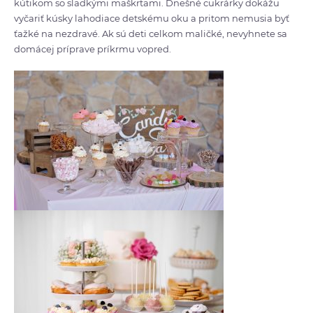
kútikom so sladkými maškrtami. Dnešné cukrárky dokážu
vyčariť kúsky lahodiace detskému oku a pritom nemusia byť
ťažké na nezdravé. Ak sú deti celkom maličké, nevyhnete sa
domácej príprave príkrmu vopred.