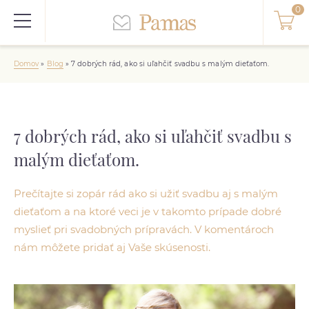
Domov
»
Blog
»
7 dobrých rád, ako si uľahčiť svadbu s malým dieťaťom.
7 dobrých rád, ako si uľahčiť svadbu s
malým dieťaťom.
Prečítajte si zopár rád ako si užiť svadbu aj s malým
dieťaťom a na ktoré veci je v takomto prípade dobré
myslieť pri svadobných prípravách. V komentároch
nám môžete pridať aj Vaše skúsenosti.