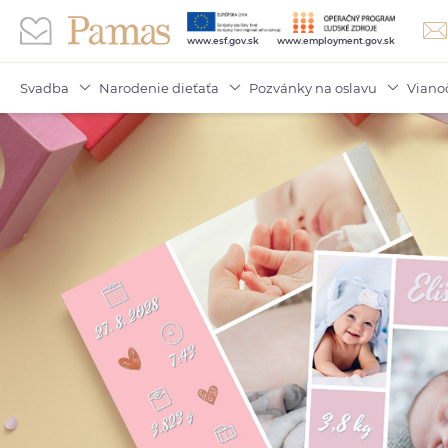
www.esf.gov.sk
www.employment.gov.sk
Svadba
Narodenie dieťaťa
Pozvánky na oslavu
Viano