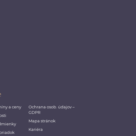
e
míny a ceny
Ochrana osob. údajov –
GDPR
sti
Mapa stránok
dmienky
Kariéra
oriadok