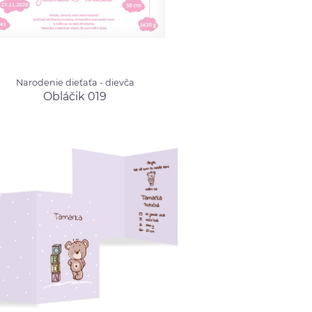
ie dieťaťa - dievča
Narodenie dieťaťa - dievča
ik 019
od 0.70 €
Obláčik 019