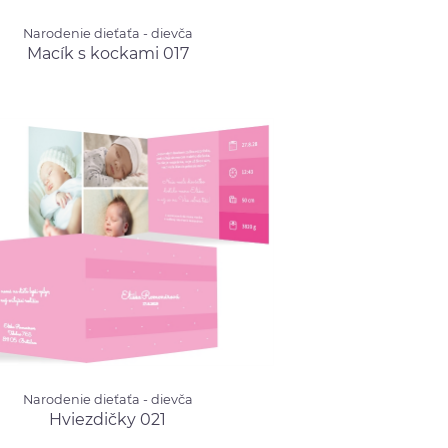
ie dieťaťa - dievča
Narodenie dieťaťa - dievča
 s kockami 017
od 1.52 €
Macík s kockami 017
ie dieťaťa - dievča
Narodenie dieťaťa - dievča
dičky 021
od 1.52 €
Hviezdičky 021