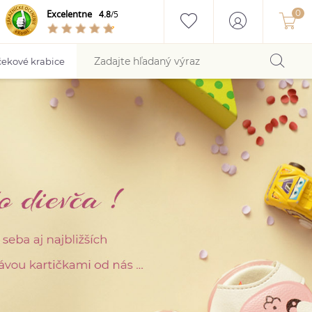
Excelentne
4.8
/5
ekové krabice