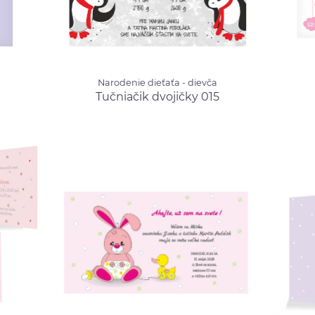
Narodenie dieťaťa - dievča
Naroden
Narodenie dieťaťa - dievča
0.70 €
Tučniačik dvojičky 015
od 0.70 €
Obláč
Tučniačik dvojičky 015