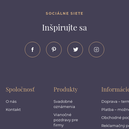
SOCIÁLNE SIETE
Inšpirujte sa
Spoločnosť
Produkty
Informáci
O nás
Svadobné
Doprava – ter
oznámenia
Kontakt
Platba – možno
Vianočné
Obchodné po
pozdravy pre
firmy
Reklamačný p