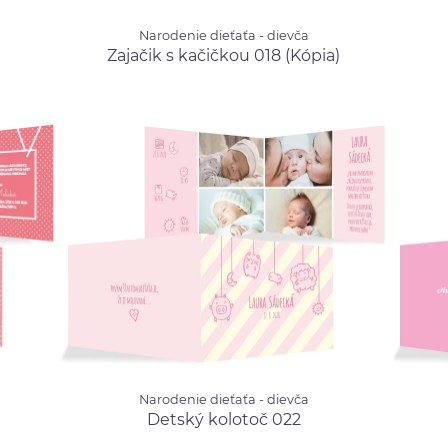
Naroden
Narodenie dieťaťa - dievča
Narodenie dieťaťa - dievča
Macík
 1.52 €
Zajačik s kačičkou 018
Zajačik s kačičkou 018 (Kópia)
(Kópia)
od 0.70 €
Narodenie dieťaťa - dievča
Naroden
Narodenie dieťaťa - dievča
Detský kolotoč 022
od 1.52 €
 1.52 €
Hviez
Detský kolotoč 022