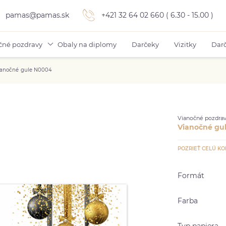
pamas@pamas.sk
+421 32 64 02 660 ( 6.30 - 15.00 )
čné pozdravy
Obaly na diplomy
Darčeky
Vizitky
Darč
ianočné gule N0004
Vianočné pozdrav
Vianočné gu
POZRIEŤ CELÚ KO
Formát
Farba