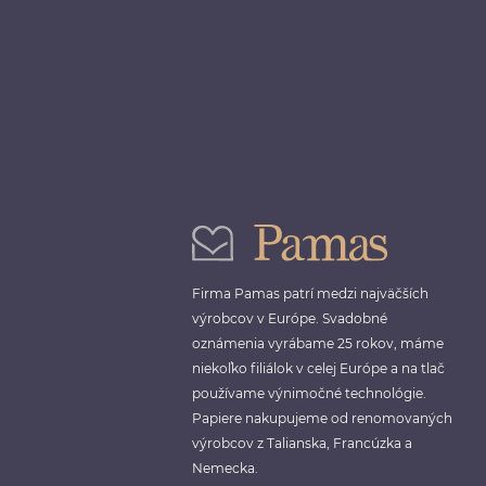
Firma Pamas patrí medzi najväčších
výrobcov v Európe. Svadobné
oznámenia vyrábame 25 rokov, máme
niekoľko filiálok v celej Európe a na tlač
používame výnimočné technológie.
Papiere nakupujeme od renomovaných
výrobcov z Talianska, Francúzka a
Nemecka.