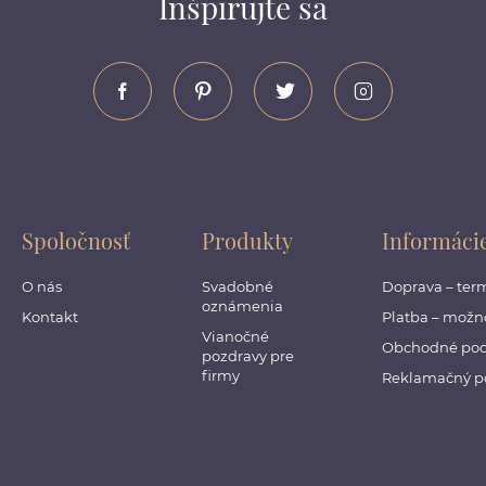
Inšpirujte sa
Spoločnosť
Produkty
Informáci
O nás
Svadobné
Doprava – ter
oznámenia
Kontakt
Platba – možno
Vianočné
Obchodné po
pozdravy pre
firmy
Reklamačný p