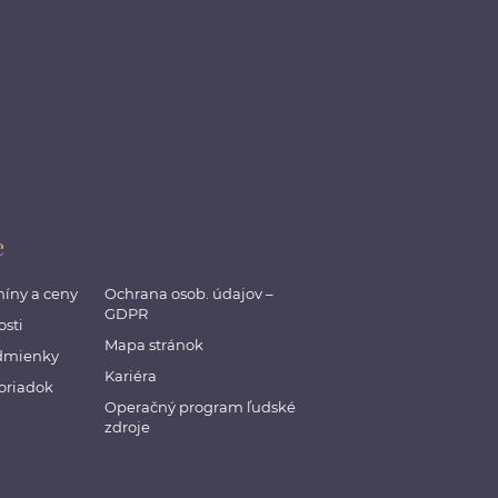
e
míny a ceny
Ochrana osob. údajov –
GDPR
sti
Mapa stránok
dmienky
Kariéra
oriadok
Operačný program ľudské
zdroje