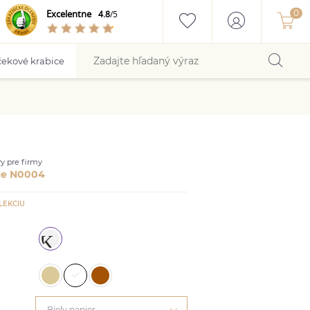
Excelentne
4.8
/5
ekové krabice
y pre firmy
le N0004
LEKCIU
Biely papier