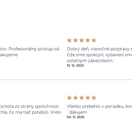
ov. Profesionálny prístup od
Dobrý deň, vianočné pozdravy s
Ďakujeme
čiže sme spokojní, vybavení sm
ostatným zákazníkom.
13. 12. 2023
ochota zo strany spoločnosti
Všetko prebehlo v poriadku, ko
hla, čo ma tiež potešilo. Vrelo
´ďakujem
04. 11. 2025