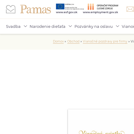
www.esf.gov.sk
www.employment.gov.sk
Svadba
Narodenie dieťaťa
Pozvánky na oslavu
Viano
Domov
»
Obchod
»
Vianočné pozdravy pre firmy
»
V