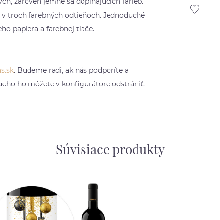
ných, zároveň jemne sa dopĺňajúcich farieb.
 v troch farebných odtieňoch. Jednoduché
o papiera a farebnej tlače.
s.sk
. Budeme radi, ak nás podporíte a
ucho ho môžete v konfigurátore odstrániť.
Súvisiace produkty