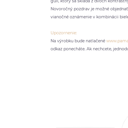
gulí, ktorý sa skladá z dvoch kontrast
Novoročný pozdrav je možné objednať
vianočné oznámenie v kombinácii bieleh
Upozornenie:
Na výrobku bude natlačené
www.pama
odkaz ponecháte. Ak nechcete, jednod