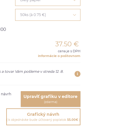
50ks (à 0.75 €)
100
37.50
€
cena je s DPH
informácie o poštovnom
 a tovar Vám pošleme v streda 12. 8.
i
ť návrh
Upraviť grafiku v editore
(zdarma)
Grafický návrh
( k objednávke bude účtovaný poplatok
55.00€
)