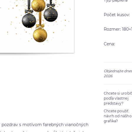
Typ papiera
Počet kusov:
Rozmer: 180×
Cena:
Objednajte dnes
2026
Chcete si urobi
podľa vlastnej
predstavy?
Chcete použiť
návrh od nášho
grafika?
ý pozdrav s motívom farebných vianočných