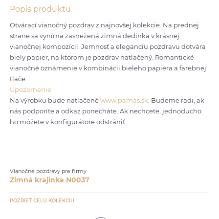
Popis produktu
Otvárací vianočný pozdrav z najnovšej kolekcie. Na prednej
strane sa vyníma zasnežená zimná dedinka v krásnej
vianočnej kompozícii. Jemnosť a eleganciu pozdravu dotvára
biely papier, na ktorom je pozdrav natlačený. Romantické
vianočné oznámenie v kombinácii bieleho papiera a farebnej
tlače.
Upozornenie:
Na výrobku bude natlačené
www.pamas.sk
. Budeme radi, ak
nás podporíte a odkaz ponecháte. Ak nechcete, jednoducho
ho môžete v konfigurátore odstrániť.
Vianočné pozdravy pre firmy
Zimná krajinka N0037
POZRIEŤ CELÚ KOLEKCIU