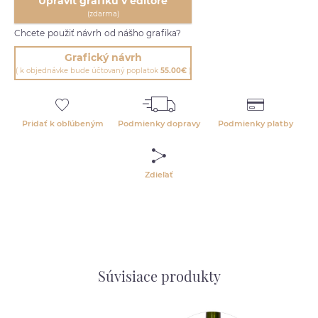
Upraviť grafiku v editore
(zdarma)
Chcete použiť návrh od nášho grafika?
Grafický návrh
( k objednávke bude účtovaný poplatok
55.00€
)
Pridať k obľúbeným
Podmienky dopravy
Podmienky platby
Zdieľať
Súvisiace produkty