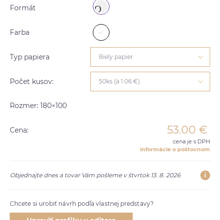
Formát
Farba
Typ papiera
Biely papier
Počet kusov:
50ks (à 1.06 €)
Rozmer: 180×100
53.00
€
Cena:
cena je s DPH
informácie o poštovnom
i
Objednajte dnes a tovar Vám pošleme v štvrtok 13. 8. 2026
Chcete si urobiť návrh podľa vlastnej predstavy?