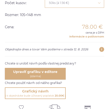
Počet kusov:
50ks (à 1.56 €)
Rozmer: 105×148 mm
78.00
€
Cena:
cena je s DPH
informácie o poštovnom
i
Objednajte dnes a tovar Vám pošleme v streda 12. 8. 2026
Chcete si urobiť návrh podľa vlastnej predstavy?
Upraviť grafiku v editore
(zdarma)
Chcete použiť návrh od nášho grafika?
Grafický návrh
( k objednávke bude účtovaný poplatok
20.00€
)