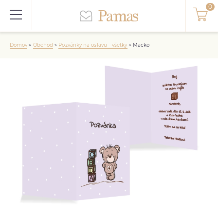
Domov
»
Obchod
»
Pozvánky na oslavu - všetky
»
Macko