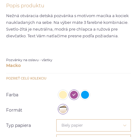
Popis produktu
Nežná otváracia detská pozvánka s motívom macíka a kociek
naukladaných na sebe. Na výber máte 3 farebné kombinácie.
Svetlo-žltá je neutrálna, modrá pre chlapca a ružová pre
dievčatko. Text Vám natlačíme presne podľa požiadania.
Pozvánky na oslavu - všetky
Macko
POZRIEŤ CELÚ KOLEKCIU
Farba
Formát
Typ papiera
Biely papier