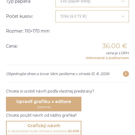
Typ papiera
Eko papier bledý
Počet kusov:
50ks (à 0.72 €)
Rozmer: 110×170 mm
36.00
€
Cena:
cena je s DPH
informácie o poštovnom
i
Objednajte dnes a tovar Vám pošleme v streda 12. 8. 2026
Chcete si urobiť návrh podľa vlastnej predstavy?
Upraviť grafiku v editore
(zdarma)
Chcete použiť návrh od nášho grafika?
Grafický návrh
( k objednávke bude účtovaný poplatok
20.00€
)