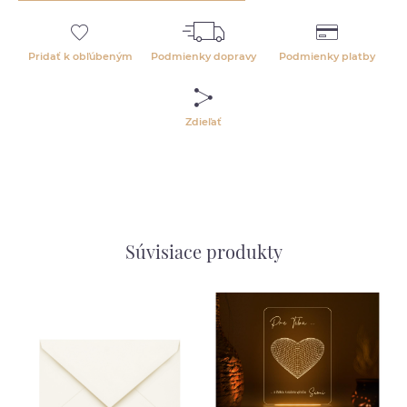
Pridať k obľúbeným
Podmienky dopravy
Podmienky platby
Zdieľať
Súvisiace produkty