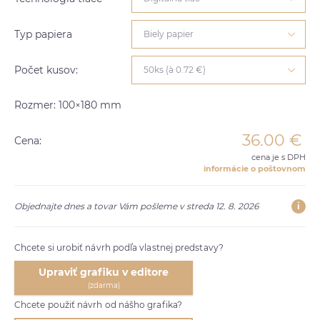
Typ papiera
Biely papier
Počet kusov:
50ks (à 0.72 €)
Rozmer: 100×180 mm
36.00
€
Cena:
cena je s DPH
informácie o poštovnom
i
Objednajte dnes a tovar Vám pošleme v streda 12. 8. 2026
Chcete si urobiť návrh podľa vlastnej predstavy?
Upraviť grafiku v editore
(zdarma)
Chcete použiť návrh od nášho grafika?