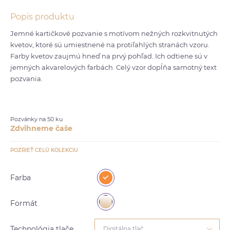
Popis produktu
Jemné kartičkové pozvanie s motívom nežných rozkvitnutých
kvetov, ktoré sú umiestnené na protiľahlých stranách vzoru.
Farby kvetov zaujmú hneď na prvý pohľad. Ich odtiene sú v
jemných akvarelových farbách. Celý vzor dopĺňa samotný text
pozvania.
Pozvánky na 50 ku
Zdvihneme čaše
POZRIEŤ CELÚ KOLEKCIU
Farba
Formát
Technológia tlače
Digitálna tlač