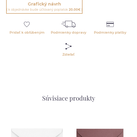
Grafický návrh
( k objednávke bude účtovaný poplatok
20.00€
)
Pridať k obľúbeným
Podmienky dopravy
Podmienky platby
Zdieľať
Súvisiace produkty