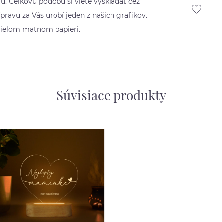
u. Celkovú podobu si viete vyskladať cez
pravu za Vás urobí jeden z našich grafikov.
 bielom matnom papieri.
Súvisiace produkty