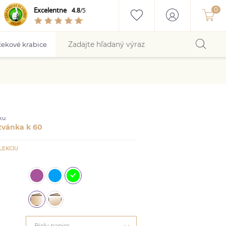
Excelentne
4.8
/5
ekové krabice
ku
zvánka k 60
LEKCIU
Biely papier