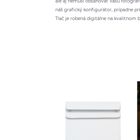
ale aj nemusí obsahovať Vašu fotografi
náš grafický konfigurátor, prípadne prí
Tlač je robená digitálne na kvalitnom