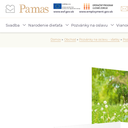
www.esf.gov.sk
www.employment.gov.sk
Svadba
Narodenie dieťaťa
Pozvánky na oslavu
Viano
Domov
»
Obchod
»
Pozvánky na oslavu - všetky
»
Poz