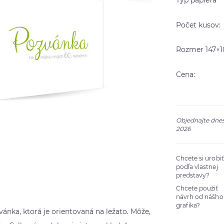
Typ papiera
Počet kusov:
Rozmer 147×1
Cena:
Objednajte dnes
2026
Chcete si urobi
podľa vlastnej
predstavy?
Chcete použiť
návrh od nášho
grafika?
ánka, ktorá je orientovaná na ležato. Môže,