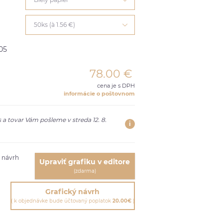
50ks (à 1.56 €)
05
78.00
€
cena je s DPH
informácie o poštovnom
 a tovar Vám pošleme v streda 12. 8.
i
ť návrh
Upraviť grafiku v editore
(zdarma)
Grafický návrh
( k objednávke bude účtovaný poplatok
20.00€
)