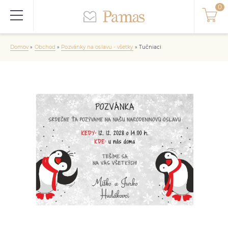
Domov
»
Obchod
»
Pozvánky na oslavu - všetky
»
Tučniaci