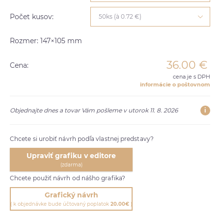
Počet kusov:
50ks (à 0.72 €)
Rozmer: 147×105 mm
36.00
€
Cena:
cena je s DPH
informácie o poštovnom
i
Objednajte dnes a tovar Vám pošleme v utorok 11. 8. 2026
Chcete si urobiť návrh podľa vlastnej predstavy?
Upraviť grafiku v editore
(zdarma)
Chcete použiť návrh od nášho grafika?
Grafický návrh
( k objednávke bude účtovaný poplatok
20.00€
)