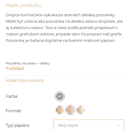
Popis produktu
Dvojica tučniačikov vykúka po stranách detskej pozvánky.
Môže byť určená ako pozvánka na detskú oslavu dvojičiek, ale
aj kolektívnu oslavu. Text si viete podľa potrieb prispôsoviť v
našom grafickom editore, prípade Vám ho pripraví náš grafik.
Pozvánka je tlačená digitálne na bielom matnom papieri.
Pozvánky na oslavu - všetky
Tučniaci
POZRIEŤ CELÚ KOLEKCIU
Farba
Formát
Typ papiera
Biely papier