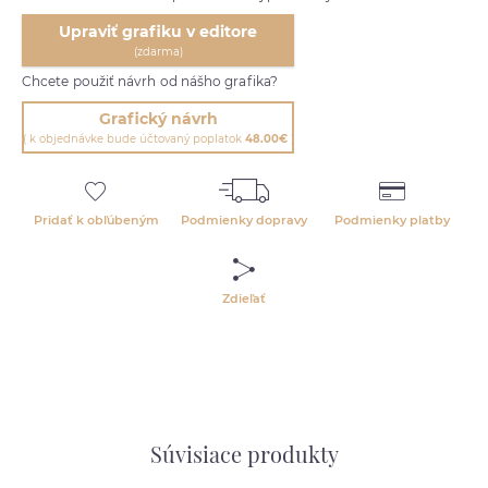
Upraviť grafiku v editore
(zdarma)
Chcete použiť návrh od nášho grafika?
Grafický návrh
( k objednávke bude účtovaný poplatok
48.00€
)
Pridať k obľúbeným
Podmienky dopravy
Podmienky platby
Zdieľať
Súvisiace produkty