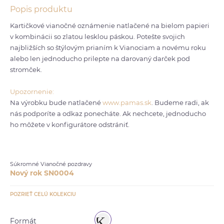
Popis produktu
Kartičkové vianočné oznámenie natlačené na bielom papieri
v kombinácii so zlatou lesklou páskou. Potešte svojich
najbližších so štýlovým prianím k Vianociam a novému roku
alebo len jednoducho prilepte na darovaný darček pod
stromček.
Upozornenie:
Na výrobku bude natlačené
www.pamas.sk
. Budeme radi, ak
nás podporíte a odkaz ponecháte. Ak nechcete, jednoducho
ho môžete v konfigurátore odstrániť.
Súkromné Vianočné pozdravy
Nový rok SN0004
POZRIEŤ CELÚ KOLEKCIU
Formát