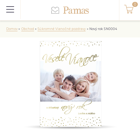
Domov
»
Obchod
»
Súkromné Vianočné pozdravy
»
Nový rok SN0004