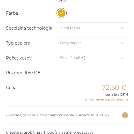
Farba
Špeciálna technológia
Zlatá ražba
Typ papiera
Biely papier
Počet kusov:
50ks (à 1.45 €)
Rozmer: 105×148
72.50
€
Cena:
cena je s DPH
informácie o poštovnom
i
Objednajte dnes a tovar Vám pošleme v streda 12. 8. 2026
Chcete si urobiť návrh podľa vlastnej predstavy?