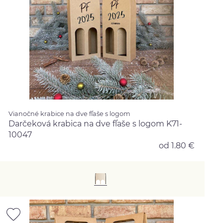
Vianočné krabice na dve fľaše s logom
Darčeková krabica na dve fľaše s logom K71-
10047
od 1.80 €