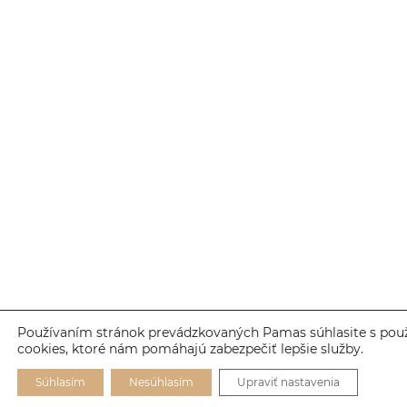
Používaním stránok prevádzkovaných Pamas súhlasite s pou
cookies, ktoré nám pomáhajú zabezpečiť lepšie služby.
Súhlasím
Nesúhlasím
Upraviť nastavenia