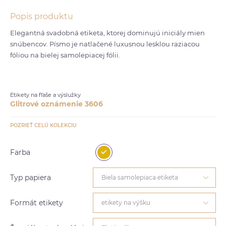
Popis produktu
Elegantná svadobná etiketa, ktorej dominujú iniciály mien
snúbencov. Písmo je natlačené luxusnou lesklou raziacou
fóliou na bielej samolepiacej fólii.
Etikety na fľaše a výslužky
Glitrové oznámenie 3606
POZRIEŤ CELÚ KOLEKCIU
Farba
Typ papiera
Biela samolepiaca etiketa
Formát etikety
etikety na výšku