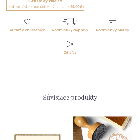
Grafický návrh
( k objednávke bude účtovaný poplatok
24.00€
)
Pridať k obľúbeným
Podmienky dopravy
Podmienky platby
Zdieľať
Súvisiace produkty