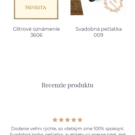
Glitrové oznámenie
Svadobná pečiatka
3606
009
Recenzie produktu
Dodanie veľmi rýchle, so všetkým sme 100% spokojní.
Svadobná kniha, pečiatka, aj etikety sú presne také, aké