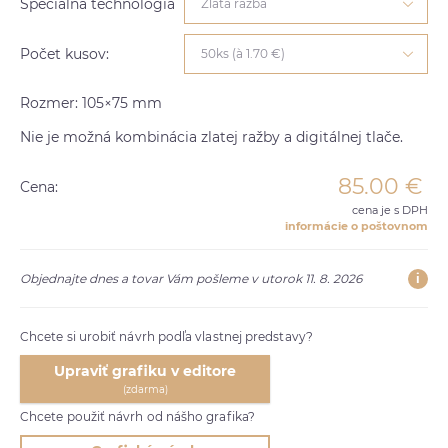
Špeciálna technológia
Zlatá ražba
Počet kusov:
50ks (à 1.70 €)
Rozmer: 105×75 mm
Nie je možná kombinácia zlatej ražby a digitálnej tlače.
85.00
€
Cena:
cena je s DPH
informácie o poštovnom
i
Objednajte dnes a tovar Vám pošleme v utorok 11. 8. 2026
Chcete si urobiť návrh podľa vlastnej predstavy?
Upraviť grafiku v editore
(zdarma)
Chcete použiť návrh od nášho grafika?