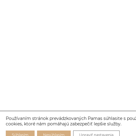
Používaním stránok prevádzkovaných Pamas súhlasite s pou
cookies, ktoré nám pomáhajú zabezpečiť lepšie služby.
Súhlasím
Nesúhlasím
Upraviť nastavenia