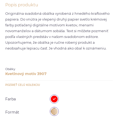
Popis produktu
Originálna svadobná obálka vyrobená z hnedého kraftového
papiera. Do vnútra je vlepený druhý papier svetlo krémovej
farby potlačený digitálne motívom kvetov, menami
novomanželov a dátumom sobáša. Text si môžete pozmeniť
podľa vlastných predstáv v našom svadobnom editore.
Upozorňujeme, že obálka je ručne robený produkt a
neobsahuje lepiacu časť. Je vhodná ako obal k oznámeniu.
Obálky
Kvetinový motív 3907
POZRIEŤ CELÚ KOLEKCIU
Farba
Formát