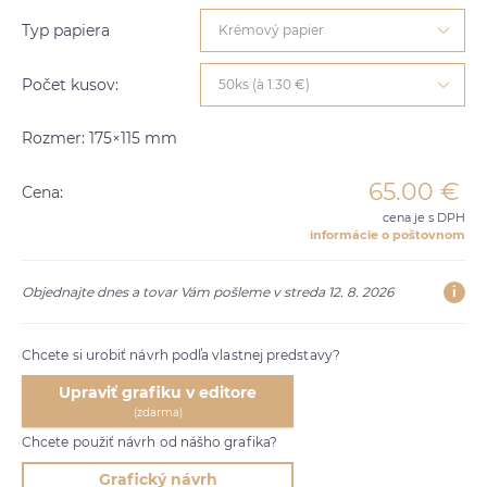
Typ papiera
Krémový papier
Počet kusov:
50ks (à 1.30 €)
Rozmer: 175×115 mm
65.00
€
Cena:
cena je s DPH
informácie o poštovnom
i
Objednajte dnes a tovar Vám pošleme v streda 12. 8. 2026
Chcete si urobiť návrh podľa vlastnej predstavy?
Upraviť grafiku v editore
(zdarma)
Chcete použiť návrh od nášho grafika?
Grafický návrh