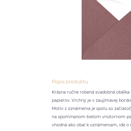
Popis produktu
Krásna ručne robená svadobná obálka 
papierov. Vrchný je v zaujímavej bordov
Motív z oznámenia je spolu so začiat
na spomínanom bielom vnútornom papie
vhodná ako obal k oznámeniam, ide o 