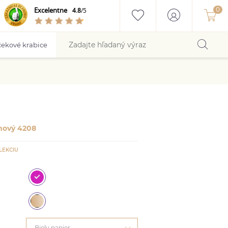
Excelentne
4.8
/5
ekové krabice
nový 4208
LEKCIU
Biely papier