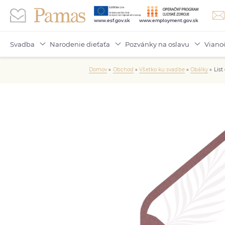
www.esf.gov.sk
www.employment.gov.sk
Svadba
Narodenie dieťaťa
Pozvánky na oslavu
Viano
Domov
»
Obchod
»
Všetko ku svadbe
»
Obálky
»
Lis