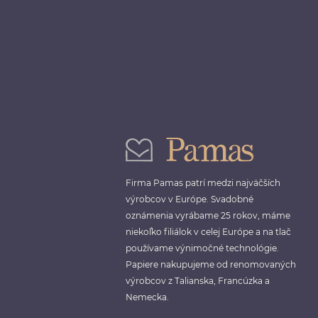
Firma Pamas patrí medzi najväčších
výrobcov v Európe. Svadobné
oznámenia vyrábame 25 rokov, máme
niekoľko filiálok v celej Európe a na tlač
používame výnimočné technológie.
Papiere nakupujeme od renomovaných
výrobcov z Talianska, Francúzka a
Nemecka.