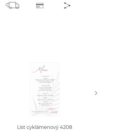
List cyklámenový 4208
Pečať láska 101 z