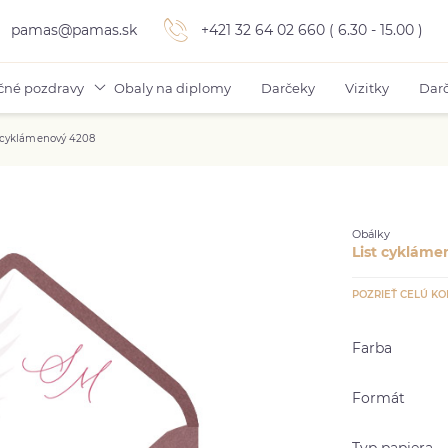
pamas@pamas.sk
+421 32 64 02 660 ( 6.30 - 15.00 )
čné pozdravy
Obaly na diplomy
Darčeky
Vizitky
Darč
t cyklámenový 4208
Obálky
List cykláme
POZRIEŤ CELÚ KO
Farba
Formát