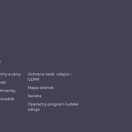
e
míny a ceny
Ochrana osob. údajov –
GDPR
sti
Mapa stránok
dmienky
Kariéra
oriadok
Operačný program ľudské
zdroje