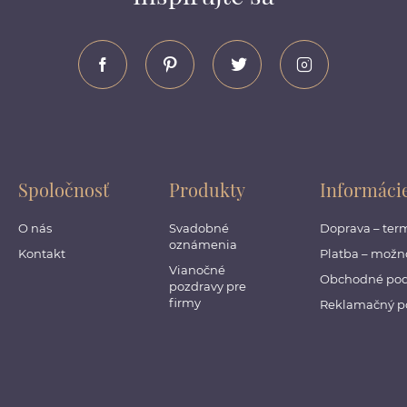
Spoločnosť
Produkty
Informáci
O nás
Svadobné
Doprava – ter
oznámenia
Kontakt
Platba – možno
Vianočné
Obchodné po
pozdravy pre
firmy
Reklamačný p