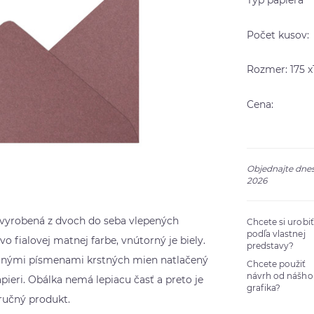
Typ papiera
Počet kusov:
Rozmer: 175 
Cena:
Objednajte dnes
2026
vyrobená z dvoch do seba vlepených
Chcete si urobi
podľa vlastnej
o fialovej matnej farbe, vnútorný je biely.
predstavy?
očnými písmenami krstných mien natlačený
Chcete použiť
návrh od nášho
ri. Obálka nemá lepiacu časť a preto je
grafika?
ručný produkt.