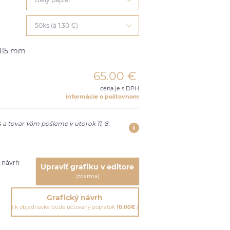
50ks (à 1.30 €)
x115 mm
65.00
€
cena je s DPH
informácie o poštovnom
 a tovar Vám pošleme v utorok 11. 8.
i
ť návrh
Upraviť grafiku v editore
(zdarma)
Grafický návrh
( k objednávke bude účtovaný poplatok
10.00€
)