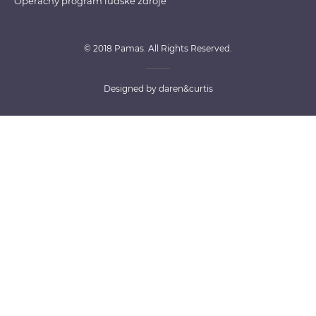
Operačný program ľudské zdroje
© 2018 Pamas. All Rights Reserved.
Designed by
daren&curtis