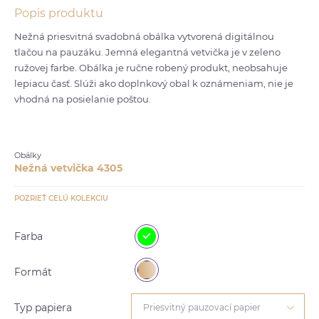
Popis produktu
Nežná priesvitná svadobná obálka vytvorená digitálnou
tlačou na pauzáku. Jemná elegantná vetvička je v zeleno
ružovej farbe. Obálka je ručne robený produkt, neobsahuje
lepiacu časť. Slúži ako doplnkový obal k oznámeniam, nie je
vhodná na posielanie poštou.
Obálky
Nežná vetvička 4305
POZRIEŤ CELÚ KOLEKCIU
Farba
Formát
Typ papiera
Priesvitný pauzovací papier