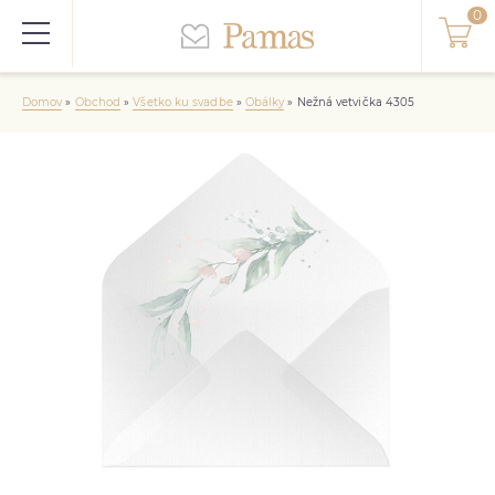
Domov
»
Obchod
»
Všetko ku svadbe
»
Obálky
»
Nežná vetvička 4305