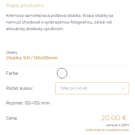
Popis produktu
Krémová samolepiaca poštová obálka. Klopa obálky sa
nemusí zhodovať s vyobrazenou fotografiou, záleží od
aktuálnej dodávky výrobcom.
Obálky
Obálka 921 / 155x155mm
Farba
Počet kusov:
50ks (à 0.40 €)
Rozmer: 155×155 mm
20.00
€
Cena:
cena je s DPH
informácie o poštovnom