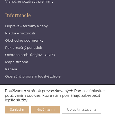
Vianočné pozdravy pre firmy
Informácie
Doprava – termíny a ceny
Platba – možnosti
Obchodné podmienky
Reklamačný poriadok
Ochrana osob. údajov – GDPR
Mapa stránok
Kariéra
Operačný program ľudské zdroje
Používaním stránok prevádzkovaných Pamas súhlasite s
© 2018 Pamas. All Rights Reserved.
používaním cookies, ktoré nám pomáhajú zabezpečiť
lepšie služby.
Designed by
daren&curtis
Súhlasím
Nesúhlasím
Upraviť nastavenia