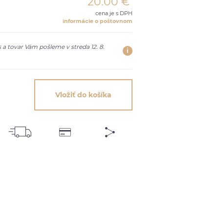
20.00
€
cena je s DPH
informácie o poštovnom
 a tovar Vám pošleme v streda 12. 8.
i
Vložiť do košíka