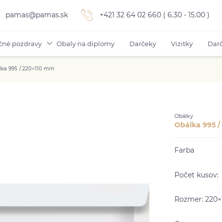
pamas@pamas.sk
+421 32 64 02 660 ( 6.30 - 15.00 )
čné pozdravy
Obaly na diplomy
Darčeky
Vizitky
Darč
lka 995 / 220×110 mm
Obálky
Obálka 995 /
Farba
Počet kusov:
Rozmer: 220