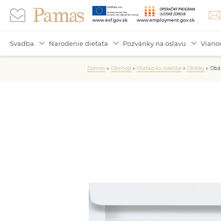
www.esf.gov.sk
www.employment.gov.sk
Svadba
Narodenie dieťaťa
Pozvánky na oslavu
Viano
Domov
»
Obchod
»
Všetko ku svadbe
»
Obálky
»
Obá