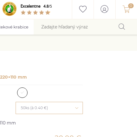
Excelentne
4.8
/5
ekové krabice
 220×110 mm
50ks (à 0.40 €)
×110 mm