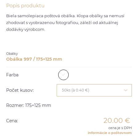
Popis produktu
Biela samolepiaca poštová obálka. Klopa obálky sa nemusí
zhodovať s vyobrazenou fotografiou, záleží od aktuálnej
dodávky výrobcom.
Obálky
Obálka 997 / 175×125 mm
Farba
Počet kusov:
50ks (à 0.40 €)
Rozmer: 175×125 mm
20.00
€
Cena:
cena je s DPH
informácie o poštovnom