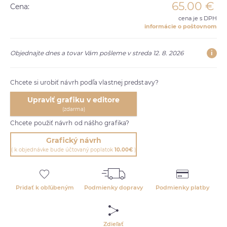
65.00
€
Cena:
cena je s DPH
informácie o poštovnom
i
Objednajte dnes a tovar Vám pošleme v streda 12. 8. 2026
Chcete si urobiť návrh podľa vlastnej predstavy?
Upraviť grafiku v editore
(zdarma)
Chcete použiť návrh od nášho grafika?
Grafický návrh
( k objednávke bude účtovaný poplatok
10.00€
)
Pridať k obľúbeným
Podmienky dopravy
Podmienky platby
Zdieľať