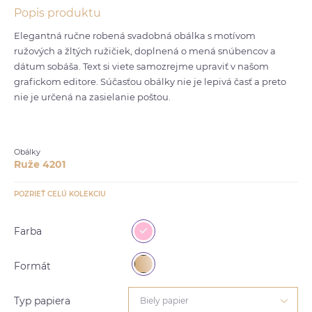
Popis produktu
Elegantná ručne robená svadobná obálka s motívom
ružových a žltých ružičiek, doplnená o mená snúbencov a
dátum sobáša. Text si viete samozrejme upraviť v našom
grafickom editore. Súčasťou obálky nie je lepivá časť a preto
nie je určená na zasielanie poštou.
Obálky
Ruže 4201
POZRIEŤ CELÚ KOLEKCIU
Farba
Formát
Typ papiera
Biely papier