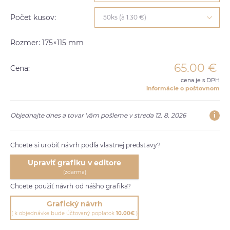
Počet kusov:
50ks (à 1.30 €)
Rozmer: 175×115 mm
65.00
€
Cena:
cena je s DPH
informácie o poštovnom
i
Objednajte dnes a tovar Vám pošleme v streda 12. 8. 2026
Chcete si urobiť návrh podľa vlastnej predstavy?
Upraviť grafiku v editore
(zdarma)
Chcete použiť návrh od nášho grafika?
Grafický návrh
( k objednávke bude účtovaný poplatok
10.00€
)