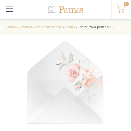
Domov
»
Obchod
»
Všetko ku svadbe
»
Obálky
»
Staroružová perleť 4502