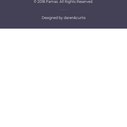
© 2018 Pamas. All Rights Reserved.
Designed by
daren&curtis