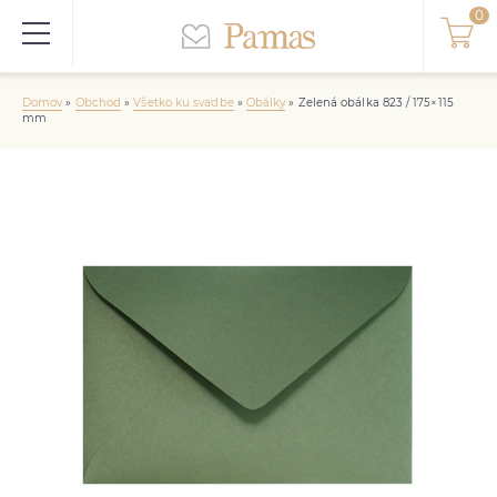
Domov
»
Obchod
»
Všetko ku svadbe
»
Obálky
»
Zelená obálka 823 / 175×115
mm