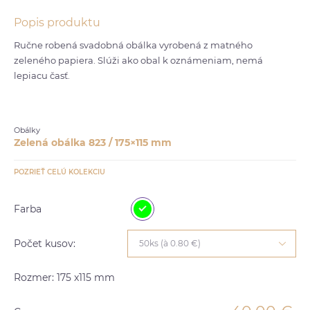
Popis produktu
Ručne robená svadobná obálka vyrobená z matného
zeleného papiera. Slúži ako obal k oznámeniam, nemá
lepiacu časť.
Obálky
Zelená obálka 823 / 175×115 mm
POZRIEŤ CELÚ KOLEKCIU
Farba
Počet kusov:
50ks (à 0.80 €)
Rozmer: 175 x115 mm