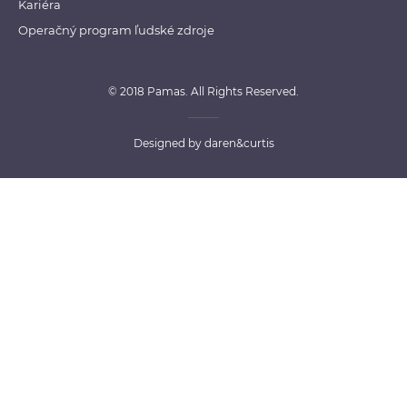
Kariéra
Operačný program ľudské zdroje
© 2018 Pamas. All Rights Reserved.
Designed by
daren&curtis