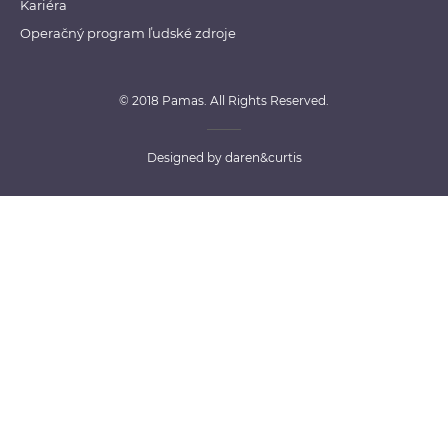
Kariéra
Operačný program ľudské zdroje
© 2018 Pamas. All Rights Reserved.
Designed by
daren&curtis