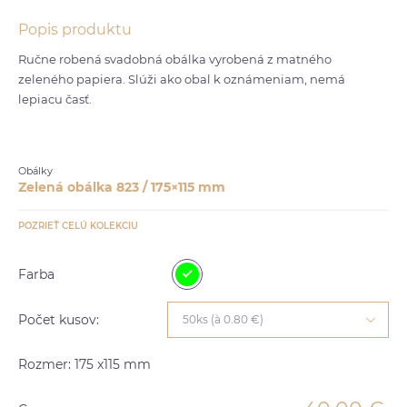
Popis produktu
Ručne robená svadobná obálka vyrobená z matného
zeleného papiera. Slúži ako obal k oznámeniam, nemá
lepiacu časť.
Obálky
Zelená obálka 823 / 175×115 mm
POZRIEŤ CELÚ KOLEKCIU
Farba
Počet kusov:
50ks (à 0.80 €)
Rozmer: 175 x115 mm