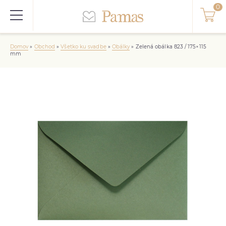
Domov
»
Obchod
»
Všetko ku svadbe
»
Obálky
»
Zelená obálka 823 / 175×115
mm