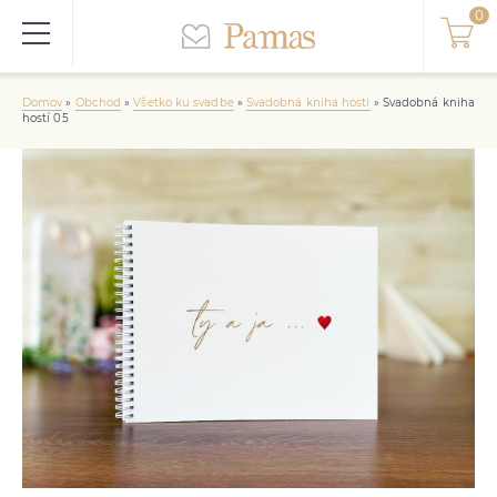
Domov
»
Obchod
»
Všetko ku svadbe
»
Svadobná kniha hostí
»
Svadobná kniha
hostí 05