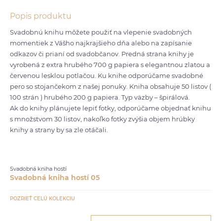
Popis produktu
Svadobnú knihu môžete použiť na vlepenie svadobných
momentiek z Vášho najkrajšieho dňa alebo na zapísanie
odkazov či prianí od svadobčanov. Predná strana knihy je
vyrobená z extra hrubého 700 g papiera s elegantnou zlatou a
červenou lesklou potlačou. Ku knihe odporúčame svadobné
pero so stojančekom z našej ponuky. Kniha obsahuje 50 listov (
100 strán ) hrubého 200 g papiera. Typ väzby – špirálová.
Ak do knihy plánujete lepiť fotky, odporúčame objednať knihu
s množstvom 30 listov, nakoľko fotky zvýšia objem hrúbky
knihy a strany by sa zle otáčali.
Svadobná kniha hostí
Svadobná kniha hostí 05
POZRIEŤ CELÚ KOLEKCIU