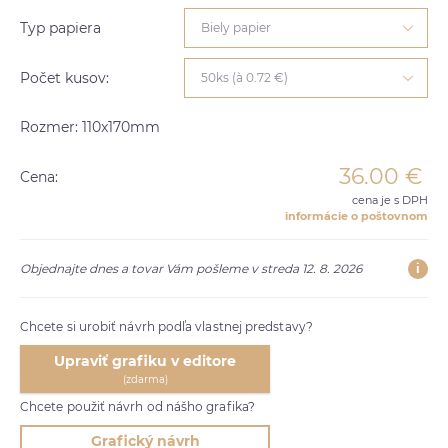
Typ papiera
Biely papier
Počet kusov:
50ks (à 0.72 €)
Rozmer: 110x170mm
36.00
€
Cena:
cena je s DPH
informácie o poštovnom
i
Objednajte dnes a tovar Vám pošleme v streda 12. 8. 2026
Chcete si urobiť návrh podľa vlastnej predstavy?
Upraviť grafiku v editore
(zdarma)
Chcete použiť návrh od nášho grafika?
Grafický návrh