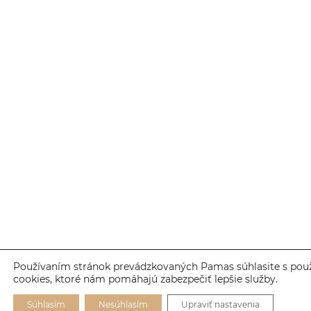
Používaním stránok prevádzkovaných Pamas súhlasite s pou
cookies, ktoré nám pomáhajú zabezpečiť lepšie služby.
Súhlasím
Nesúhlasím
Upraviť nastavenia