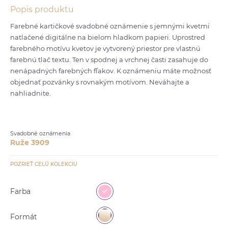
Popis produktu
Farebné kartičkové svadobné oznámenie s jemnými kvetmi
natlačené digitálne na bielom hladkom papieri. Uprostred
farebného motívu kvetov je vytvorený priestor pre vlastnú
farebnú tlač textu. Ten v spodnej a vrchnej časti zasahuje do
nenápadných farebných fľakov. K oznámeniu máte možnosť
objednať pozvánky s rovnakým motívom. Neváhajte a
nahliadnite.
Svadobné oznámenia
Ruže 3909
POZRIEŤ CELÚ KOLEKCIU
Farba
Formát