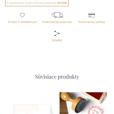
( k objednávke bude účtovaný poplatok
30.00€
)
Pridať k obľúbeným
Podmienky dopravy
Podmienky platby
Zdieľať
Súvisiace produkty