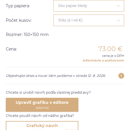
Typ papiera
Eko papier bledý
Počet kusov:
50ks (à 1.46 €)
Rozmer: 150×150 mm
73.00
€
Cena:
cena je s DPH
informácie o poštovnom
i
Objednajte dnes a tovar Vám pošleme v streda 12. 8. 2026
Chcete si urobiť návrh podľa vlastnej predstavy?
Upraviť grafiku v editore
(zdarma)
Chcete použiť návrh od nášho grafika?
Grafický návrh