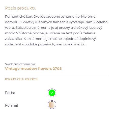
Popis produktu
Romantické kartičkové svadobné oznámenie, ktorému
dominujú kvietky v jemných farbách a vytvárajú rámik celého
vzoru. Súčasťou oznámenia je aj presný srdiečkový laserový
motív. Vnútorná plocha je určená na text podľa želania
zákazníka. K oznámeniu je možné objednať doplnkový
sortiment v podobe pozvánok, menoviek, menu…
Svadobné oznámenia
Vintage meadow flowers 2705
POZRIEŤ CELÚ KOLEKCIU
Farba
Formát