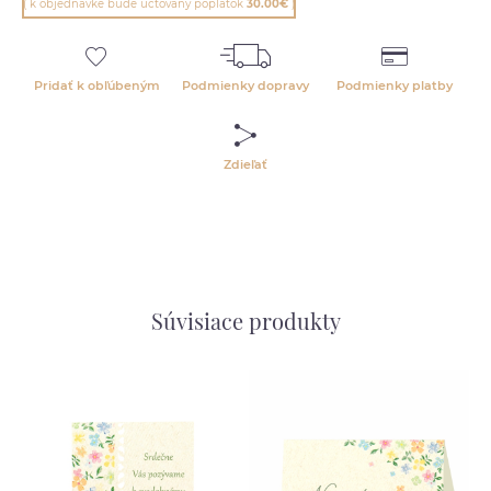
( k objednávke bude účtovaný poplatok
30.00€
)
Pridať k obľúbeným
Podmienky dopravy
Podmienky platby
Zdieľať
Súvisiace produkty