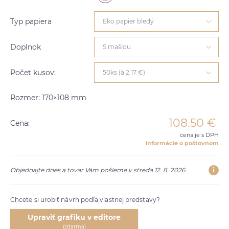
Typ papiera
Eko papier bledý
Doplnok
S mašľou
Počet kusov:
50ks (à 2.17 €)
Rozmer: 170×108 mm
108.50
€
Cena:
cena je s DPH
informácie o poštovnom
i
Objednajte dnes a tovar Vám pošleme v streda 12. 8. 2026
Chcete si urobiť návrh podľa vlastnej predstavy?
Upraviť grafiku v editore
(zdarma)