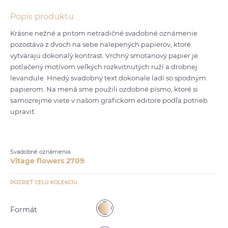
Popis produktu
Krásne nežné a pritom netradičné svadobné oznámenie
pozostáva z dvoch na sebe nalepených papierov, ktoré
vytvárajú dokonalý kontrast. Vrchný smotanový papier je
potlačený motívom veľkých rozkvitnutých ruží a drobnej
levandule. Hnedý svadobný text dokonale ladí so spodným
papierom. Na mená sme použili ozdobné písmo, ktoré si
samozrejme viete v našom grafickom editore podľa potrieb
upraviť.
Svadobné oznámenia
Vitage flowers 2709
POZRIEŤ CELÚ KOLEKCIU
Formát