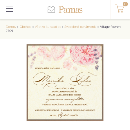
Domov
»
Obchod
»
Všetko ku svadbe
»
Svadobné oznámenia
»
Vitage flowers
2709