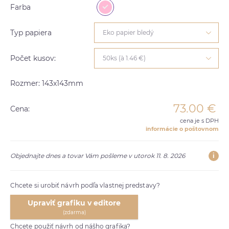
Farba
Typ papiera
Eko papier bledý
Počet kusov:
50ks (à 1.46 €)
Rozmer: 143x143mm
73.00
€
Cena:
cena je s DPH
informácie o poštovnom
i
Objednajte dnes a tovar Vám pošleme v utorok 11. 8. 2026
Chcete si urobiť návrh podľa vlastnej predstavy?
Upraviť grafiku v editore
(zdarma)
Chcete použiť návrh od nášho grafika?