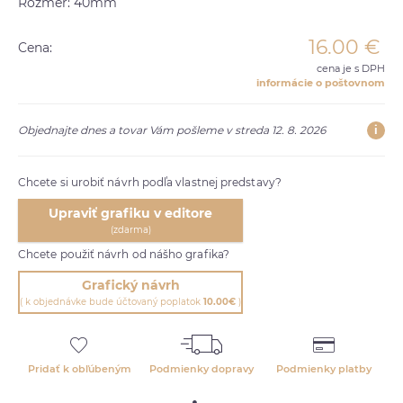
Rozmer: 40mm
16.00
€
Cena:
cena je s DPH
informácie o poštovnom
i
Objednajte dnes a tovar Vám pošleme v streda 12. 8. 2026
Chcete si urobiť návrh podľa vlastnej predstavy?
Upraviť grafiku v editore
(zdarma)
Chcete použiť návrh od nášho grafika?
Grafický návrh
( k objednávke bude účtovaný poplatok
10.00€
)
Pridať k obľúbeným
Podmienky dopravy
Podmienky platby