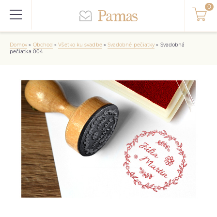
Domov
»
Obchod
»
Všetko ku svadbe
»
Svadobné pečiatky
»
Svadobná
pečiatka 004