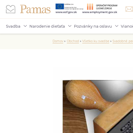
www.esf.gov.sk
www.employment.gov.sk
Svadba
Narodenie dieťaťa
Pozvánky na oslavu
Viano
Domov
»
Obchod
»
Všetko ku svadbe
»
Svadobné peč