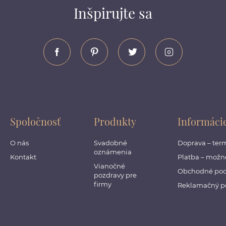
Inšpirujte sa
Spoločnosť
Produkty
Informáci
O nás
Svadobné
Doprava – ter
oznámenia
Kontakt
Platba – možno
Vianočné
Obchodné po
pozdravy pre
firmy
Reklamačný p