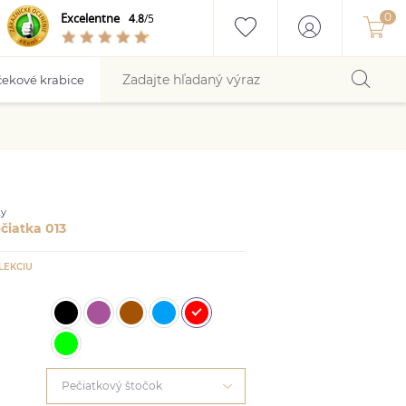
Excelentne
4.8
/5
ekové krabice
ky
čiatka 013
LEKCIU
Pečiatkový štočok