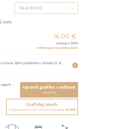
1ks (à 16.00 €)
25 mm
16.00
€
cena je s DPH
informácie o poštovnom
 a tovar Vám pošleme v streda 12. 8.
i
ť návrh
Upraviť grafiku v editore
(zdarma)
Grafický návrh
( k objednávke bude účtovaný poplatok
10.00€
)