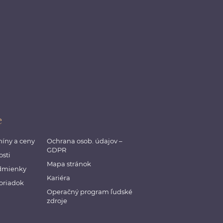
e
míny a ceny
Ochrana osob. údajov –
GDPR
sti
Mapa stránok
dmienky
Kariéra
oriadok
Operačný program ľudské
zdroje