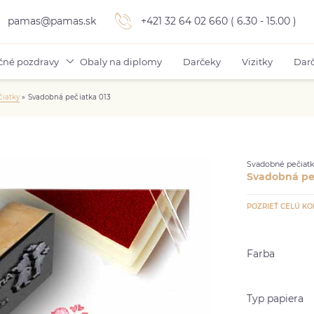
pamas@pamas.sk
+421 32 64 02 660 ( 6.30 - 15.00 )
čné pozdravy
Obaly na diplomy
Darčeky
Vizitky
Darč
iatky
»
Svadobná pečiatka 013
Svadobné pečiat
Svadobná pe
POZRIEŤ CELÚ KO
Farba
Typ papiera