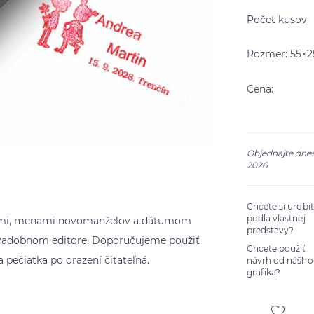
Počet kusov:
Rozmer: 55×
Cena:
Objednajte dnes
2026
Chcete si urobi
podľa vlastnej
kami, menami novomanželov a dátumom
predstavy?
 svadobnom editore. Doporučujeme použiť
Chcete použiť
a pečiatka po orazení čitateľná.
návrh od nášho
grafika?