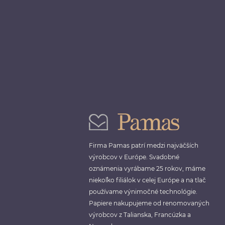
Firma Pamas patrí medzi najväčších
výrobcov v Európe. Svadobné
oznámenia vyrábame 25 rokov, máme
niekoľko filiálok v celej Európe a na tlač
používame výnimočné technológie.
Papiere nakupujeme od renomovaných
výrobcov z Talianska, Francúzka a