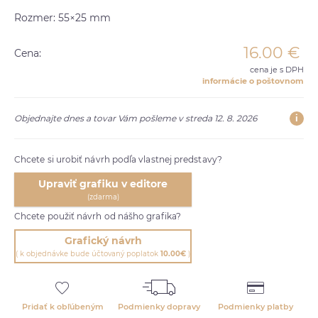
Rozmer: 55×25 mm
16.00
€
Cena:
cena je s DPH
informácie o poštovnom
i
Objednajte dnes a tovar Vám pošleme v streda 12. 8. 2026
Chcete si urobiť návrh podľa vlastnej predstavy?
Upraviť grafiku v editore
(zdarma)
Chcete použiť návrh od nášho grafika?
Grafický návrh
( k objednávke bude účtovaný poplatok
10.00€
)
Pridať k obľúbeným
Podmienky dopravy
Podmienky platby