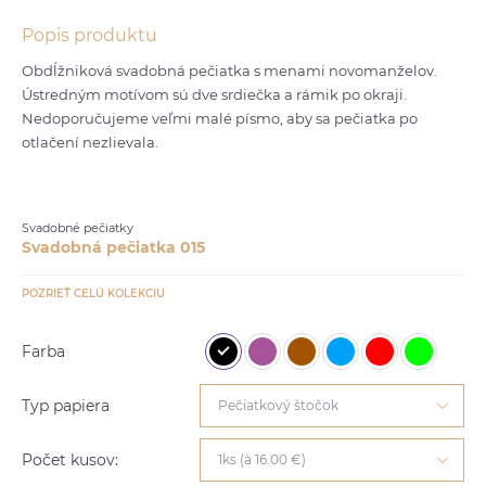
Popis produktu
Obdĺžniková svadobná pečiatka s menami novomanželov.
Ústredným motívom sú dve srdiečka a rámik po okraji.
Nedoporučujeme veľmi malé písmo, aby sa pečiatka po
otlačení nezlievala.
Svadobné pečiatky
Svadobná pečiatka 015
POZRIEŤ CELÚ KOLEKCIU
Farba
Typ papiera
Pečiatkový štočok
Počet kusov:
1ks (à 16.00 €)