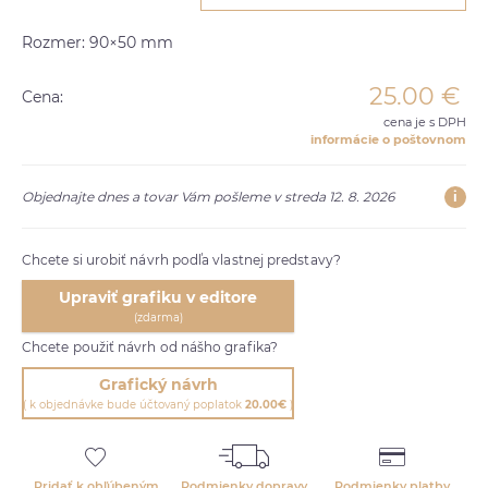
Rozmer: 90×50 mm
25.00
€
Cena:
cena je s DPH
informácie o poštovnom
i
Objednajte dnes a tovar Vám pošleme v streda 12. 8. 2026
Chcete si urobiť návrh podľa vlastnej predstavy?
Upraviť grafiku v editore
(zdarma)
Chcete použiť návrh od nášho grafika?
Grafický návrh
( k objednávke bude účtovaný poplatok
20.00€
)
Pridať k obľúbeným
Podmienky dopravy
Podmienky platby