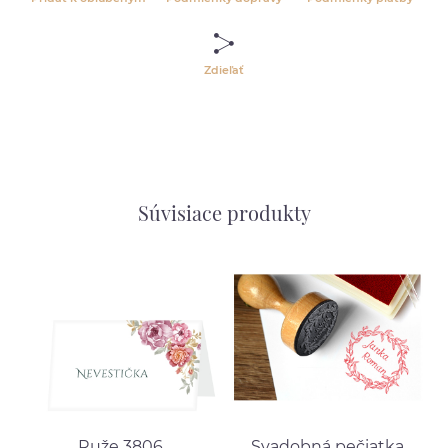
Zdieľať
Súvisiace produkty
Ruže 3806
Svadobná pečiatka