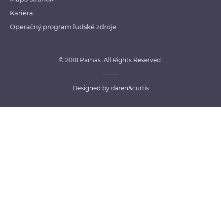
Kariéra
Operačný program ľudské zdroje
© 2018 Pamas. All Rights Reserved.
Designed by
daren&curtis