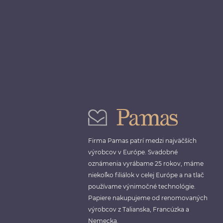
Firma Pamas patrí medzi najväčších
výrobcov v Európe. Svadobné
oznámenia vyrábame 25 rokov, máme
niekoľko filiálok v celej Európe a na tlač
používame výnimočné technológie.
Papiere nakupujeme od renomovaných
výrobcov z Talianska, Francúzka a
Nemecka.