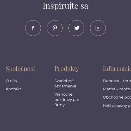
Inšpirujte sa
Spoločnosť
Produkty
Informáci
O nás
Svadobné
Doprava – ter
oznámenia
Kontakt
Platba – možno
Vianočné
Obchodné po
pozdravy pre
firmy
Reklamačný p