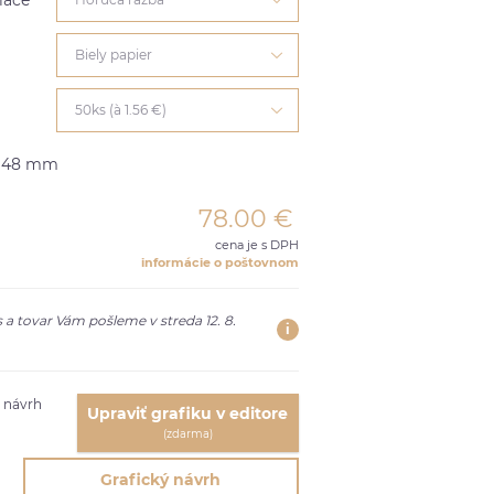
lače
Biely papier
50ks (à 1.56 €)
×148 mm
78.00
€
cena je s DPH
informácie o poštovnom
 a tovar Vám pošleme v streda 12. 8.
i
ť návrh
Upraviť grafiku v editore
(zdarma)
Grafický návrh