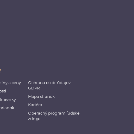
e
míny a ceny
Ochrana osob. údajov –
GDPR
sti
Mapa stránok
dmienky
Kariéra
oriadok
Operačný program ľudské
zdroje