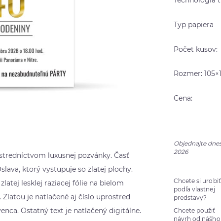
Technológia t
Typ papiera
Počet kusov:
Rozmer: 105
Cena:
Objednajte dnes
2026
ostredníctvom luxusnej pozvánky. Časť
lava, ktorý vystupuje so zlatej plochy.
Chcete si urobi
atej lesklej raziacej fólie na bielom
podľa vlastnej
 Zlatou je natlačené aj číslo uprostred
predstavy?
enca. Ostatný text je natlačený digitálne.
Chcete použiť
návrh od nášho