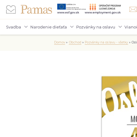
www.esf.gov.sk
www.employment.gov.sk
Svadba
Narodenie dieťaťa
Pozvánky na oslavu
Viano
Domov
»
Obchod
»
Pozvánky na oslavu - všetky
»
Osl