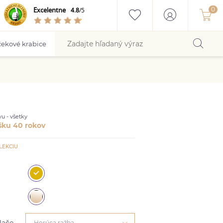
Excelentne
4.8
/5
ekové krabice
u - všetky
šku 40 rokov
LEKCIU
Horúca ražba