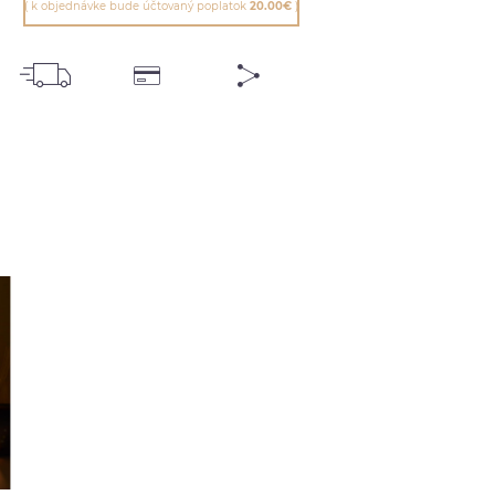
( k objednávke bude účtovaný poplatok
20.00€
)