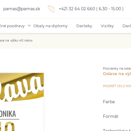
pamas@pamas.sk
+421 32 64 02 660 ( 6.30 - 15.00 )
čné pozdravy
Obaly na diplomy
Darčeky
Vizitky
Darč
ava na výšku 40 rokov
Pozvánky na oslav
Oslava na vý
POZRIEŤ CELÚ KO
Farba
Formát