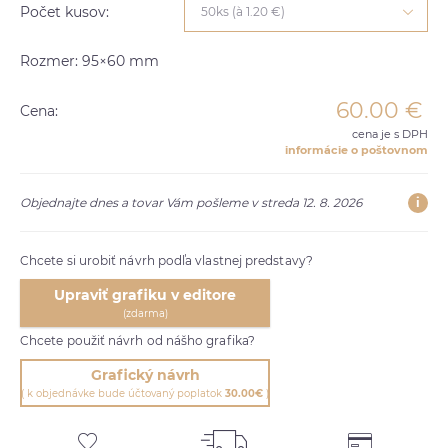
Počet kusov:
50ks (à 1.20 €)
Rozmer: 95×60 mm
60.00
€
Cena:
cena je s DPH
informácie o poštovnom
i
Objednajte dnes a tovar Vám pošleme v streda 12. 8. 2026
Chcete si urobiť návrh podľa vlastnej predstavy?
Upraviť grafiku v editore
(zdarma)
Chcete použiť návrh od nášho grafika?
Grafický návrh
( k objednávke bude účtovaný poplatok
30.00€
)