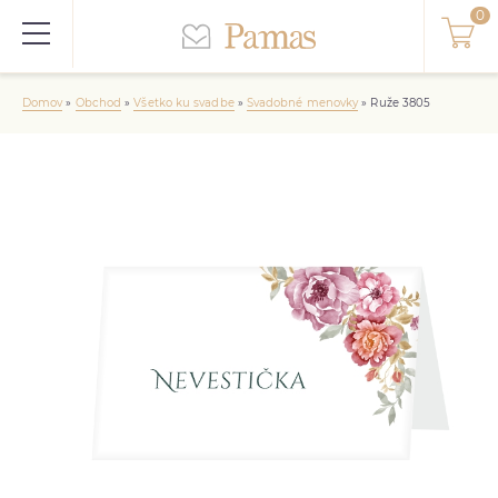
Domov
»
Obchod
»
Všetko ku svadbe
»
Svadobné menovky
»
Ruže 3805