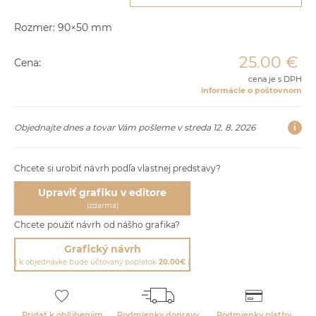
Rozmer: 90×50 mm
25.00
€
Cena:
cena je s DPH
informácie o poštovnom
i
Objednajte dnes a tovar Vám pošleme v streda 12. 8. 2026
Chcete si urobiť návrh podľa vlastnej predstavy?
Upraviť grafiku v editore
(zdarma)
Chcete použiť návrh od nášho grafika?
Grafický návrh
( k objednávke bude účtovaný poplatok
20.00€
)
Pridať k obľúbeným
Podmienky dopravy
Podmienky platby