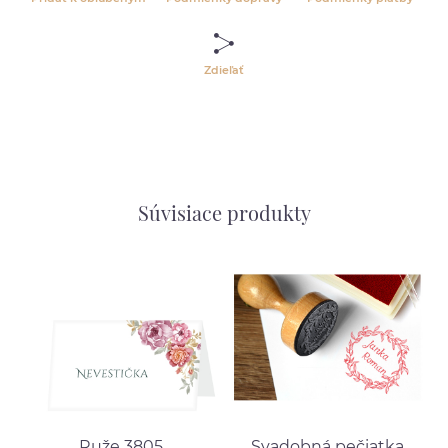
Zdieľať
Súvisiace produkty
Ruže 3805
Svadobná pečiatka