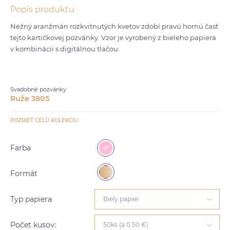
Popis produktu
Nežný aranžmán rozkvitnutých kvetov zdobí pravú hornú časť
tejto kartičkovej pozvánky. Vzor je vyrobený z bieleho papiera
v kombinácii s digitálnou tlačou.
Svadobné pozvánky
Ruže 3805
POZRIEŤ CELÚ KOLEKCIU
Farba
Formát
Typ papiera
Biely papier
Počet kusov:
50ks (à 0.50 €)