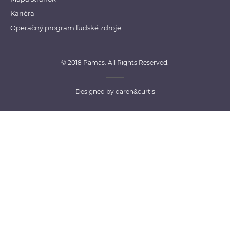
Kariéra
Operačný program ľudské zdroje
© 2018 Pamas. All Rights Reserved.
Designed by
daren&curtis